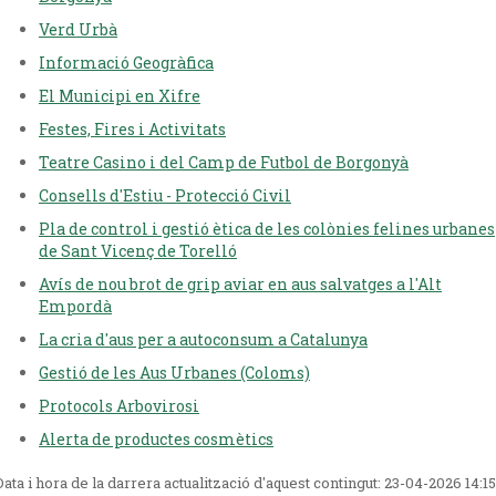
Verd Urbà
Informació Geogràfica
El Municipi en Xifre
Festes, Fires i Activitats
Teatre Casino i del Camp de Futbol de Borgonyà
Consells d'Estiu - Protecció Civil
Pla de control i gestió ètica de les colònies felines urbanes
de Sant Vicenç de Torelló
Avís de nou brot de grip aviar en aus salvatges a l'Alt
Empordà
La cria d'aus per a autoconsum a Catalunya
Gestió de les Aus Urbanes (Coloms)
Protocols Arbovirosi
Alerta de productes cosmètics
Data i hora de la darrera actualització d'aquest contingut:
23-04-2026 14:15