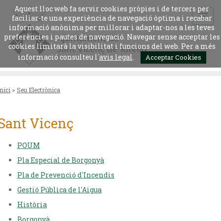
Aquest lloc web fa servir cookies pròpies i de tercers per
faciliar-te una experiència de navegació òptima i recabar
informació anònima per millorar i adaptar-nos a les teves
preferències i pautes de navegació. Navegar sense acceptar les
cookies limitarà la visibilitat i funcions del web. Per a més
informació consulteu l´
avis legal
.
Acceptar Cookies
Inici
>
Seu Electrònica
Sant Vicenç
POUM
Pla Especial de Borgonyà
Pla de Prevenció d'Incendis
Gestió Pública de l'Aigua
Història
Borgonyà