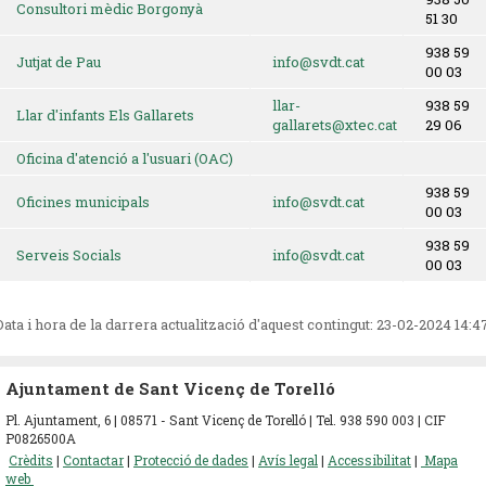
Consultori mèdic Borgonyà
51 30
938 59
Jutjat de Pau
info@svdt.cat
00 03
llar-
938 59
Llar d'infants Els Gallarets
gallarets@xtec.cat
29 06
Oficina d'atenció a l'usuari (OAC)
938 59
Oficines municipals
info@svdt.cat
00 03
938 59
Serveis Socials
info@svdt.cat
00 03
Data i hora de la darrera actualització d'aquest contingut:
23-02-2024 14:4
Ajuntament de Sant Vicenç de Torelló
Pl. Ajuntament, 6 | 08571 - Sant Vicenç de Torelló | Tel. 938 590 003 | CIF
P0826500A
Crèdits
|
Contactar
|
Protecció de dades
|
Avís legal
|
Accessibilitat
|
Mapa
web