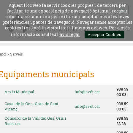
Aquest lloc web fa servir cookies pròpies i de tercers per
faciliar-te una experiència de navegació òptima i recabar
informació anònima per millorar i adaptar-nos a les teves
preferències i pautes de navegació. Navegar sense acceptar les
cookies limitarà la visibilitat i funcions del web. Per a més
informació consulteu l´
avis legal
.
Acceptar Cookies
Inici
>
Serveis
Equipaments municipals
938 59
Arxiu Municipal
info@svdt.cat
00 03
Casal de la Gent Gran de Sant
938 59
info@svdt.cat
Vicenç
00 03
Consorci de la Vall del Ges, Orís i
938 59
Bisauras
22 26
938 50