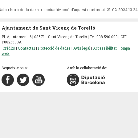
Data i hora de la darrera actualització d'aquest contingut:
21-02-2024 13:24
Ajuntament de Sant Vicenç de Torelló
Pl. Ajuntament, 6 | 08571 - Sant Vicenç de Torelló | Tel. 938 590 003 | CIF
P0826500A
Crèdits
|
Contactar
|
Protecció de dades
|
Avís legal
|
Accessibilitat
|
Mapa
web
Segueix-nos a:
Amb la col·laboració de: