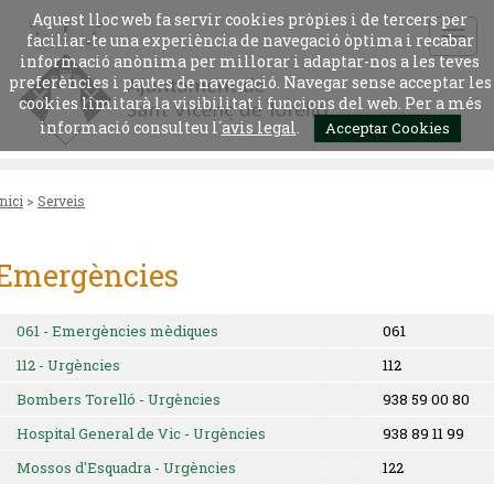
Aquest lloc web fa servir cookies pròpies i de tercers per
faciliar-te una experiència de navegació òptima i recabar
informació anònima per millorar i adaptar-nos a les teves
preferències i pautes de navegació. Navegar sense acceptar les
cookies limitarà la visibilitat i funcions del web. Per a més
informació consulteu l´
avis legal
.
Acceptar Cookies
Inici
>
Serveis
Emergències
061 - Emergències mèdiques
061
112 - Urgències
112
Bombers Torelló - Urgències
938 59 00 80
Hospital General de Vic - Urgències
938 89 11 99
Mossos d'Esquadra - Urgències
122