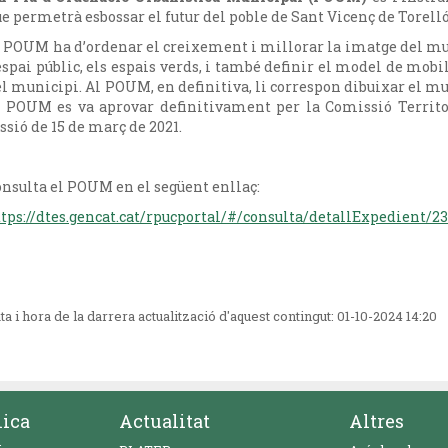
e permetrà esbossar el futur del poble de Sant Vicenç de Torelló
 POUM ha d’ordenar el creixement i millorar la imatge del muni
espai públic, els espais verds, i també definir el model de mobi
l municipi. Al POUM, en definitiva, li correspon dibuixar el mu
l POUM es va aprovar definitivament per la Comissió Territo
ssió de 15 de març de 2021.
nsulta el POUM en el següent enllaç:
ttps://dtes.gencat.cat/rpucportal/#/consulta/detallExpedient/
ta i hora de la darrera actualització d'aquest contingut:
01-10-2024 14:20
nica
Actualitat
Altres