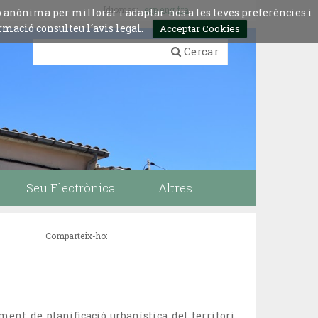
Idiomes:
esp
eng
fra
ó anònima per millorar i adaptar-nos a les teves preferències i
rmació consulteu l´
avis legal
.
Acceptar Cookies
Cercar
Seu Electrònica
Altres
Comparteix-ho:
ument de planificació urbanística del territori