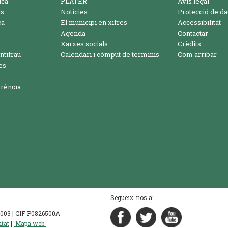
ica
PLATER
Avís legal
ls
Notícies
Protecció de d
ca
El municipi en xifres
Accessibilitat
Agenda
Contactar
Xarxes socials
Crèdits
ntifrau
Calendari i còmput de terminis
Com arribar
es
arència
Segueix-nos a:
90 003 | CIF P0826500A
itat
|
Mapa web