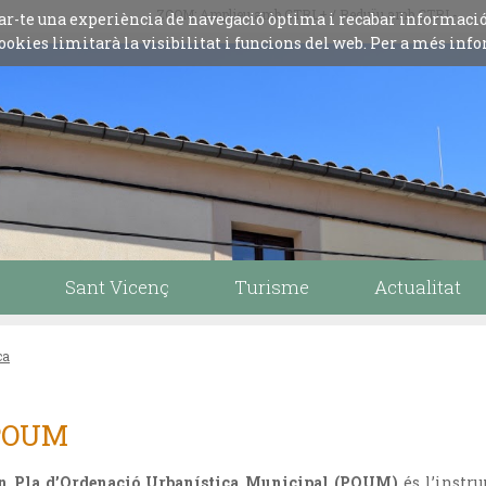
ZOOM: Amplieu amb CTRL+ / Reduïu amb CTRL-
iliar-te una experiència de navegació òptima i recabar informaci
ookies limitarà la visibilitat i funcions del web. Per a més info
Sant Vicenç
Turisme
Actualitat
ca
POUM
n Pla d’Ordenació Urbanística Municipal (POUM)
és l’instr