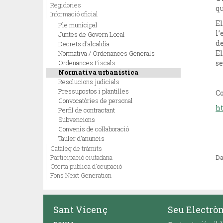
Regidories
qu
Informació oficial
El
Ple municipal
l’
Juntes de Govern Local
de
Decrets d'alcaldia
E
Normativa / Ordenances Generals
Ordenances Fiscals
se
Normativa urbanística
Resolucions judicials
Pressupostos i plantilles
Co
Convocatòries de personal
h
Perfil de contractant
Subvencions
Convenis de col·laboració
Tauler d'anuncis
Catàleg de tràmits
Participació ciutadana
Da
Oferta pública d'ocupació
Fons Next Generation
Sant Vicenç
Seu Electrò