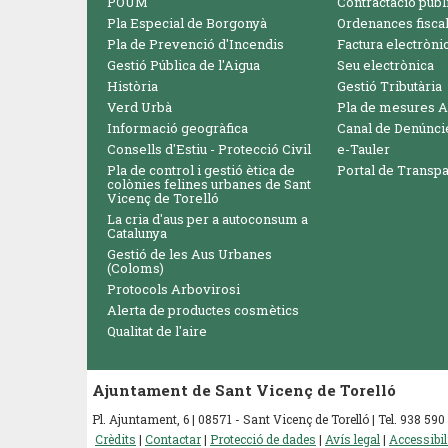
POUM
Contractació públ
Pla Especial de Borgonyà
Ordenances fisca
Pla de Prevenció d'Incendis
Factura electròni
Gestió Pública de l'Aigua
Seu electrònica
Història
Gestió Tributària
Verd Urbà
Pla de mesures A
Informació geogràfica
Canal de Denúnci
Consells d'Estiu - Protecció Civil
e-Tauler
Pla de control i gestió ètica de
Portal de Transp
colònies felines urbanes de Sant
Vicenç de Torelló
La cria d'aus per a autoconsum a
Catalunya
Gestió de les Aus Urbanes
(Coloms)
Protocols Arbovirosi
Alerta de productes cosmètics
Qualitat de l'aire
Ajuntament de Sant Vicenç de Torelló
Pl. Ajuntament, 6 | 08571 - Sant Vicenç de Torelló | Tel. 938 5
Crèdits
|
Contactar
|
Protecció de dades
|
Avís legal
|
Accessibil