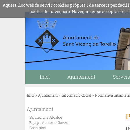
Data i hora oficials: 06/08/2026
08:20
Aquest lloc web fa servir cookies pròpies i de tercers per fac
pautes de navegació. Navegar sense acceptar les c
Inici
Ajuntament
Serveis
Inici
>
Ajuntament
>
Informació oficial
>
Normativa urbanísti
Ajuntament
Salutacions Alcalde
Equip i Acció de Govern
Consistori
U