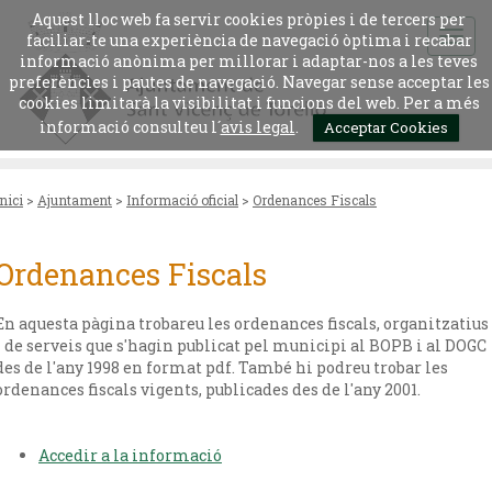
Aquest lloc web fa servir cookies pròpies i de tercers per
faciliar-te una experiència de navegació òptima i recabar
informació anònima per millorar i adaptar-nos a les teves
preferències i pautes de navegació. Navegar sense acceptar les
cookies limitarà la visibilitat i funcions del web. Per a més
informació consulteu l´
avis legal
.
Acceptar Cookies
Inici
>
Ajuntament
>
Informació oficial
>
Ordenances Fiscals
Ordenances Fiscals
En aquesta pàgina trobareu les ordenances fiscals, organitzatius
i de serveis que s'hagin publicat pel municipi al BOPB i al DOGC
des de l'any 1998 en format pdf. També hi podreu trobar les
ordenances fiscals vigents, publicades des de l'any 2001.
Accedir a la informació