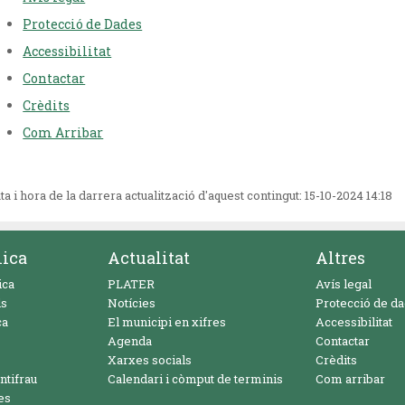
Protecció de Dades
Accessibilitat
Contactar
Crèdits
Com Arribar
ta i hora de la darrera actualització d'aquest contingut:
15-10-2024 14:18
nica
Actualitat
Altres
ica
PLATER
Avís legal
ls
Notícies
Protecció de d
ca
El municipi en xifres
Accessibilitat
Agenda
Contactar
Xarxes socials
Crèdits
ntifrau
Calendari i còmput de terminis
Com arribar
es