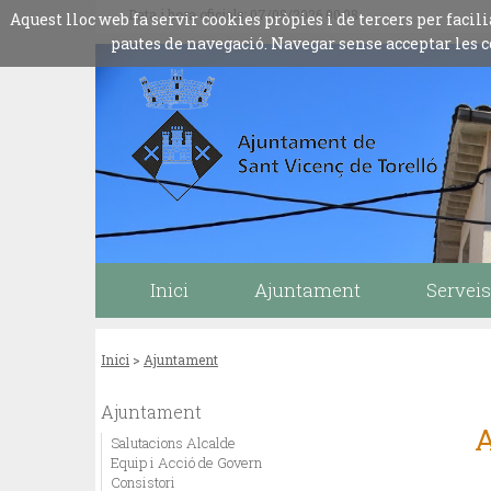
Data i hora oficials: 07/08/2026
00:08
Aquest lloc web fa servir cookies pròpies i de tercers per fac
pautes de navegació. Navegar sense acceptar les c
Inici
Ajuntament
Serveis
Inici
>
Ajuntament
Ajuntament
A
Salutacions Alcalde
Equip i Acció de Govern
Consistori