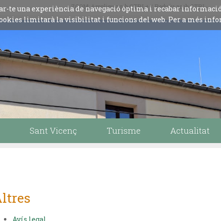
ZOOM: Amplieu amb CTRL+ / Reduïu amb CTRL-
iliar-te una experiència de navegació òptima i recabar informaci
ookies limitarà la visibilitat i funcions del web. Per a més info
Sant Vicenç
Turisme
Actualitat
ltres
Avís legal