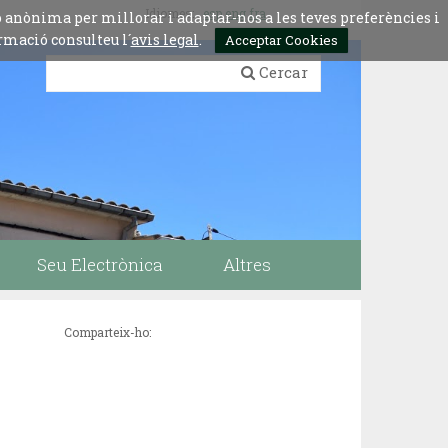
Idiomes:
esp
eng
fra
ó anònima per millorar i adaptar-nos a les teves preferències i
rmació consulteu l´
avis legal
.
Acceptar Cookies
Cercar
Seu Electrònica
Altres
Comparteix-ho: