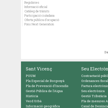
Regidories
Informació oficial
Catàleg de tràmits
Participació ciutadana
Oferta pública d'ocupació
Fons Next Generation
Da
Sant Vicenç
Seu Electrò
POUM
Contractació públ
Pla Especial de Borgonyà
Ordenances fisca
Pla de Prevenció d'Incendis
Factura electròni
Gestió Pública de l'Aigua
Seu electrònica
Història
Gestió Tributària
Verd Urbà
Pla de mesures A
Informació geogràfica
Canal de Denúnci