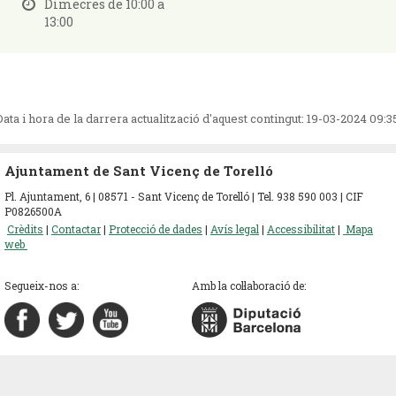
Dimecres de 10:00 a
13:00
Data i hora de la darrera actualització d'aquest contingut:
19-03-2024 09:3
Ajuntament de Sant Vicenç de Torelló
Pl. Ajuntament, 6 | 08571 - Sant Vicenç de Torelló | Tel. 938 590 003 | CIF
P0826500A
Crèdits
|
Contactar
|
Protecció de dades
|
Avís legal
|
Accessibilitat
|
Mapa
web
Segueix-nos a:
Amb la col·laboració de: