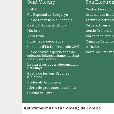
Sant Vicenç
Seu Electrò
POUM
Contractació públ
Pla Especial de Borgonyà
Ordenances fisca
Pla de Prevenció d'Incendis
Factura electròni
Gestió Pública de l'Aigua
Seu electrònica
Història
Gestió Tributària
Verd Urbà
Pla de mesures A
Informació geogràfica
Canal de Denúnci
Consells d'Estiu - Protecció Civil
e-Tauler
Pla de control i gestió ètica de
Portal de Transp
colònies felines urbanes de Sant
Vicenç de Torelló
La cria d'aus per a autoconsum a
Catalunya
Gestió de les Aus Urbanes
(Coloms)
Protocols Arbovirosi
Alerta de productes cosmètics
Qualitat de l'aire
Ajuntament de Sant Vicenç de Torelló