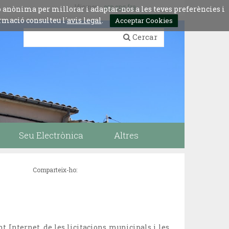
Idiomes:
esp
eng
fra
ó anònima per millorar i adaptar-nos a les teves preferències i
rmació consulteu l´
avis legal
.
Acceptar Cookies
Cercar
Seu Electrònica
Altres
Comparteix-ho:
nt Internet, de les licitacions municipals i les