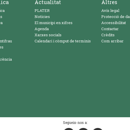
nica
Actualitat
Altres
ica
PLATER
Avís legal
ls
Notícies
Protecció de d
ca
El municipi en xifres
Accessibilitat
Agenda
Contactar
Xarxes socials
Crèdits
ntifrau
Calendari i còmput de terminis
Com arribar
es
arència
Segueix-nos a: