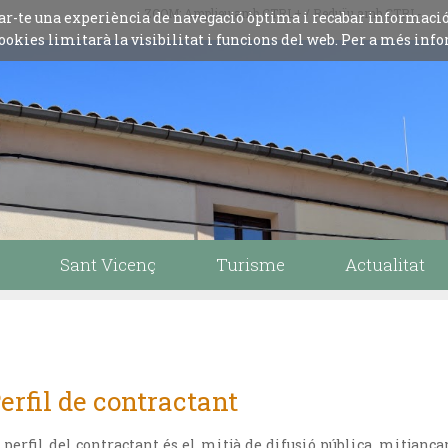
ZOOM: Amplieu amb CTRL+ / Reduïu amb CTRL-
iliar-te una experiència de navegació òptima i recabar informaci
ookies limitarà la visibilitat i funcions del web. Per a més info
Sant Vicenç
Turisme
Actualitat
erfil de contractant
 perfil del contractant és el mitjà de difusió pública, mitjança