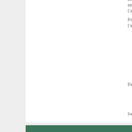
se
l'
Po
l'
Pe
Da