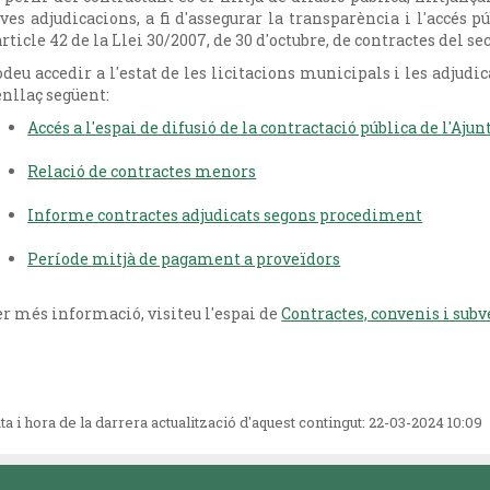
ves adjudicacions, a fi d'assegurar la transparència i l'accés 
article 42 de la Llei 30/2007, de 30 d'octubre, de contractes del se
deu accedir a l'estat de les licitacions municipals i les adjudi
enllaç següent:
Accés a l'espai de difusió de la contractació pública de l'Aj
Relació de contractes menors
Informe contractes adjudicats segons procediment
Període mitjà de pagament a proveïdors
r més informació, visiteu l'espai de
Contractes, convenis i sub
ta i hora de la darrera actualització d'aquest contingut:
22-03-2024 10:09