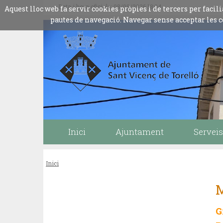
Data i hora oficials: 08/08/2026
18:04
Aquest lloc web fa servir cookies pròpies i de tercers per fac
pautes de navegació. Navegar sense acceptar les c
Inici
Ajuntament
Serveis
Inici
G