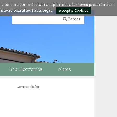
Idiomes:
esp
eng
fra
ó anònima per millorar i adaptar-nos a les teves preferències i
rmació consulteu l´
avis legal
.
Acceptar Cookies
Cercar
Seu Electrònica
Altres
Comparteix-ho: