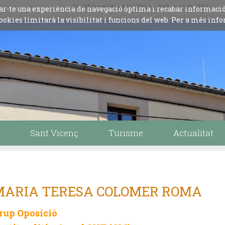
ZOOM: Amplieu amb CTRL+ / Reduïu amb CTRL-
iliar-te una experiència de navegació òptima i recabar informaci
ookies limitarà la visibilitat i funcions del web. Per a més info
Sant Vicenç
Turisme
Actualitat
MARIA TERESA COLOMER ROMA
rup Oposició