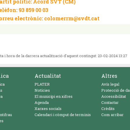
artit polític
: Acord SVT (CM)
elèfon:
93 859 00 03
orreu electrònic:
colomerrm@svdt.cat
ta i hora de la darrera actualització d'aquest contingut:
23-02-2024 13:27
nica
Actualitat
Altres
ica
PLATER
Avís legal
ls
Notícies
Protecció de d
ca
El municipi en xifres
Accessibilitat
Agenda
Contactar
Xarxes socials
Crèdits
ntifrau
Calendari i còmput de terminis
Com arribar
es