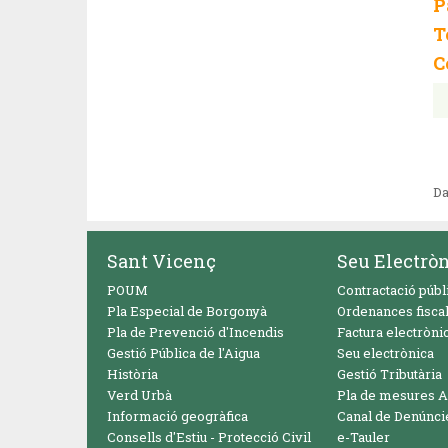
P
T
C
Da
Sant Vicenç
Seu Electrò
POUM
Contractació públ
Pla Especial de Borgonyà
Ordenances fisca
Pla de Prevenció d'Incendis
Factura electròni
Gestió Pública de l'Aigua
Seu electrònica
Història
Gestió Tributària
Verd Urbà
Pla de mesures A
Informació geogràfica
Canal de Denúnci
Consells d'Estiu - Protecció Civil
e-Tauler