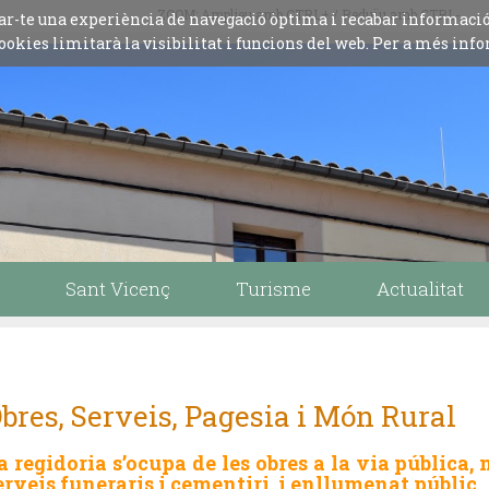
ZOOM: Amplieu amb CTRL+ / Reduïu amb CTRL-
iliar-te una experiència de navegació òptima i recabar informaci
ookies limitarà la visibilitat i funcions del web. Per a més info
Sant Vicenç
Turisme
Actualitat
bres, Serveis, Pagesia i Món Rural
a regidoria s’ocupa de les obres a la via pública, 
erveis funeraris i cementiri, i enllumenat públic.