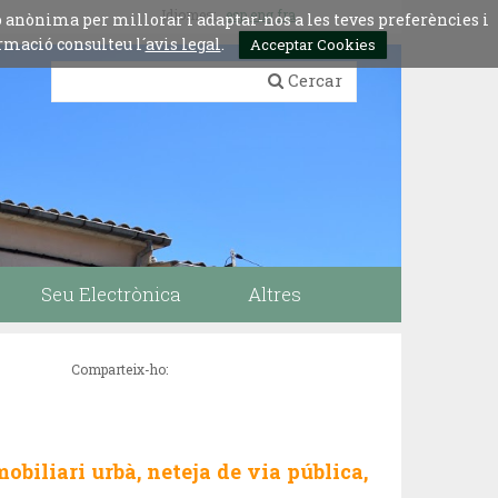
Idiomes:
esp
eng
fra
ó anònima per millorar i adaptar-nos a les teves preferències i
rmació consulteu l´
avis legal
.
Acceptar Cookies
Cercar
Seu Electrònica
Altres
Comparteix-ho:
mobiliari urbà, neteja de via pública,