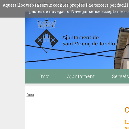
Data i hora oficials: 10/08/2026
04:47
Aquest lloc web fa servir cookies pròpies i de tercers per fac
pautes de navegació. Navegar sense acceptar les c
Inici
Ajuntament
Serveis
Inici
O
L
s