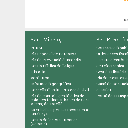
Da
Sant Vicenç
Seu Electrò
POUM
Contractació públ
Pla Especial de Borgonyà
Ordenances fisca
Pla de Prevenció d'Incendis
Factura electròni
Gestió Pública de l'Aigua
Seu electrònica
Història
Gestió Tributària
Verd Urbà
Pla de mesures A
Informació geogràfica
Canal de Denúnci
Consells d'Estiu - Protecció Civil
e-Tauler
Pla de control i gestió ètica de
Portal de Transp
colònies felines urbanes de Sant
Vicenç de Torelló
La cria d'aus per a autoconsum a
Catalunya
Gestió de les Aus Urbanes
(Coloms)