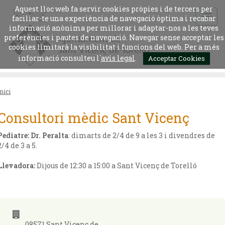
Aquest lloc web fa servir cookies pròpies i de tercers per
faciliar-te una experiència de navegació òptima i recabar
informació anònima per millorar i adaptar-nos a les teves
preferències i pautes de navegació. Navegar sense acceptar les
cookies limitarà la visibilitat i funcions del web. Per a més
informació consulteu l´
avis legal
.
Acceptar Cookies
Inici
Consultori mèdic Sant Vicenç
Pediatre: Dr. Peralta
: dimarts de 2/4 de 9 a les 3 i divendres de
2/4 de 3 a 5.
Llevadora:
Dijous de 12:30 a 15:00 a Sant Vicenç de Torelló
08571 Sant Vicenç de