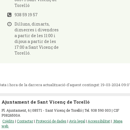
Torelló
938 59 19 57
Dilluns, dimarts,
dimecres i divendres
a partir de les 11:00 i
dijous a partir de les
17:00 a Sant Vicenç de
Torelló.
Data i hora de la darrera actualització d'aquest contingut:
19-03-2024 09:0
Ajuntament de Sant Vicenç de Torelló
Pl. Ajuntament, 6 | 08571 - Sant Vicenç de Torelló | Tel. 938 590 003 | CIF
P0826500A
Crèdits
|
Contactar
|
Protecció de dades
|
Avís legal
|
Accessibilitat
|
Mapa
web