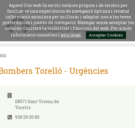
Aquest lloc web fa servir cookies pròpies i de tercers per
faciliar-te una experiència de navegació òptima i recabar
informació anònima per millorar i adaptar-nos a les teves
preferències i pautes de navegació. Navegar sense acceptar les
cookies limitarà la visibilitat i funcions del web. Per a més
informació consulteu l´
avis legal
.
Acceptar Cookies
Inici
Bombers Torelló - Urgències
08571 Sant Vicenç de
Torelló
938 59 00 80