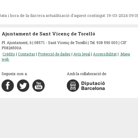
Data i hora de la darrera actualització d'aquest contingut:
19-03-2024 09:0
Ajuntament de Sant Vicenç de Torelló
Pl. Ajuntament, 6 | 08571 - Sant Vicenç de Torelló | Tel. 938 590 003 | CIF
P0826500A
Crèdits
|
Contactar
|
Protecció de dades
|
Avís legal
|
Accessibilitat
|
Mapa
web
Segueix-nos a:
Amb la col·laboració de: