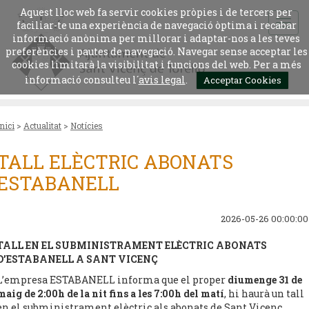
Aquest lloc web fa servir cookies pròpies i de tercers per
faciliar-te una experiència de navegació òptima i recabar
informació anònima per millorar i adaptar-nos a les teves
preferències i pautes de navegació. Navegar sense acceptar les
cookies limitarà la visibilitat i funcions del web. Per a més
informació consulteu l´
avis legal
.
Acceptar Cookies
Inici
>
Actualitat
>
Notícies
TALL ELÈCTRIC ABONATS
ESTABANELL
2026-05-26 00:00:00
TALL EN EL SUBMINISTRAMENT ELÈCTRIC ABONATS
D’ESTABANELL A SANT VICENÇ
L’empresa ESTABANELL informa que el proper
diumenge 31 de
maig de 2:00h de la nit fins a les 7:00h del matí
, hi haurà un tall
en el subministrament elèctric als abonats de Sant Vicenç,