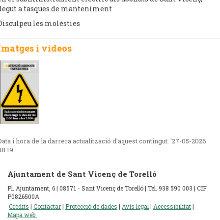
degut a tasques de manteniment
Disculpeu les molèsties
Imatges i vídeos
Data i hora de la darrera actualització d'aquest contingut:
'27-05-2026
08:19
Ajuntament de Sant Vicenç de Torelló
Pl. Ajuntament, 6 | 08571 - Sant Vicenç de Torelló | Tel. 938 590 003 | CIF
P0826500A
Crèdits
|
Contactar
|
Protecció de dades
|
Avís legal
|
Accessibilitat
|
Mapa web