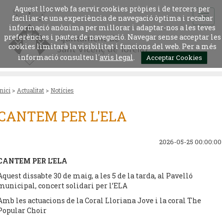
Aquest lloc web fa servir cookies pròpies i de tercers per
faciliar-te una experiència de navegació òptima i recabar
informació anònima per millorar i adaptar-nos a les teves
preferències i pautes de navegació. Navegar sense acceptar les
cookies limitarà la visibilitat i funcions del web. Per a més
informació consulteu l´
avis legal
.
Acceptar Cookies
Inici
>
Actualitat
>
Notícies
CANTEM PER L'ELA
2026-05-25 00:00:00
CANTEM PER L’ELA
Aquest dissabte 30 de maig, a les 5 de la tarda, al Pavelló
municipal, concert solidari per l’ELA
Amb les actuacions de la Coral Lloriana Jove i la coral The
Popular Choir