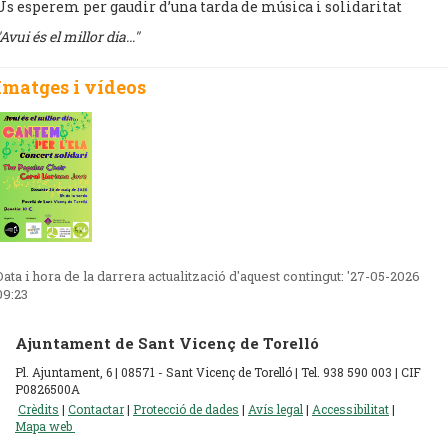
Us esperem per gaudir d’una tarda de música i solidaritat
"Avui és el millor dia…"
Imatges i vídeos
Data i hora de la darrera actualització d'aquest contingut:
'27-05-2026
09:23
Ajuntament de Sant Vicenç de Torelló
Pl. Ajuntament, 6 | 08571 - Sant Vicenç de Torelló | Tel. 938 590 003 | CIF
P0826500A
Crèdits
|
Contactar
|
Protecció de dades
|
Avís legal
|
Accessibilitat
|
Mapa web