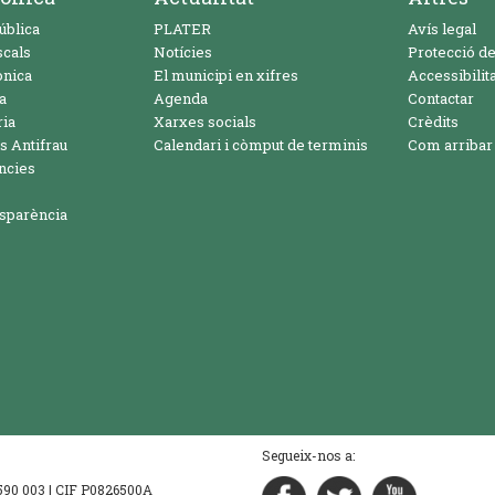
ública
PLATER
Avís legal
scals
Notícies
Protecció d
ònica
El municipi en xifres
Accessibilita
a
Agenda
Contactar
ria
Xarxes socials
Crèdits
s Antifrau
Calendari i còmput de terminis
Com arribar
ncies
nsparència
Segueix-nos a:
8 590 003 | CIF P0826500A