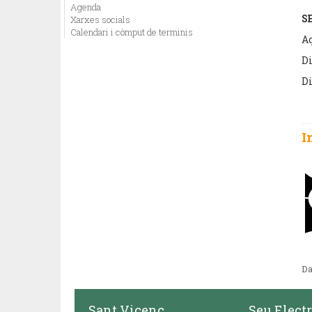
Agenda
S
Xarxes socials
Calendari i còmput de terminis
Aq
Di
Di
I
Da
Sant Vicenç
Seu Elect