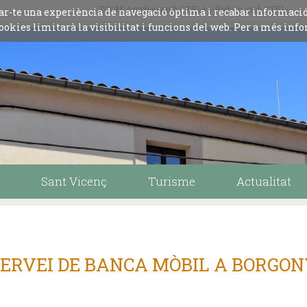
ZOOM: Amplieu amb CTRL+ / Reduïu amb CTRL-
iliar-te una experiència de navegació òptima i recabar informaci
ookies limitarà la visibilitat i funcions del web. Per a més info
Sant Vicenç
Turisme
Actualitat
SERVEI DE BANCA MÒBIL A BORGO