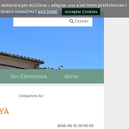
Idiomes:
esp
eng
fra
ó anònima per millorar i adaptar-nos a les teves preferències i
rmació consulteu l´
avis legal
.
Acceptar Cookies
Cercar
Seu Electrònica
Altres
Comparteix-ho:
NYÀ
2026-06-01 00:00:00