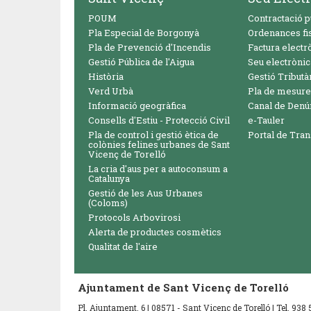
POUM
Contractació p
Pla Especial de Borgonyà
Ordenances fi
Pla de Prevenció d'Incendis
Factura electr
Gestió Pública de l'Aigua
Seu electrònic
Història
Gestió Tributà
Verd Urbà
Pla de mesure
Informació geogràfica
Canal de Denú
Consells d'Estiu - Protecció Civil
e-Tauler
Pla de control i gestió ètica de
Portal de Tra
colònies felines urbanes de Sant
Vicenç de Torelló
La cria d'aus per a autoconsum a
Catalunya
Gestió de les Aus Urbanes
(Coloms)
Protocols Arbovirosi
Alerta de productes cosmètics
Qualitat de l'aire
Ajuntament de Sant Vicenç de Torelló
Pl. Ajuntament, 6 | 08571 - Sant Vicenç de Torelló | Tel. 93