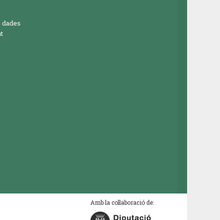
e dades
t
Amb la col·laboració de: