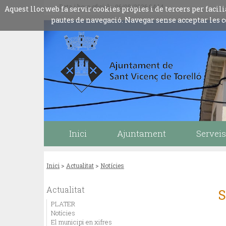
Data i hora oficials: 06/08/2026
04:14
Aquest lloc web fa servir cookies pròpies i de tercers per fac
pautes de navegació. Navegar sense acceptar les c
Inici
Ajuntament
Serveis
Inici
>
Actualitat
>
Notícies
Actualitat
PLATER
Notícies
El municipi en xifres