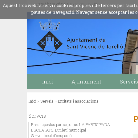
Data i hora oficials: 07/08/2026
21:10
Aquest lloc web fa servir cookies pròpies i de tercers per fac
pautes de navegació. Navegar sense acceptar les c
Inici
Ajuntament
Serveis
Inici
>
Serveis
>
Entitats i associacions
Serveis
P
Pressupostos participatius LA PARTICIPADA
ESCLATATS. Butlletí municipal
Servei local d'ocupació