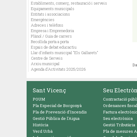
Establiments, comerç, restauració i serveis
Equipaments municipals
Entitats i associacions
Emergències
Adreces i telèfons
Empresa i Emprenedoria
Plànol / Guia de carrers
Recollida porta a porta
Espais de debat educactiu
Llar d'infants municipal "Els Gallarets"
Centre de Serveis
Arxiu municipal
Da
Agenda d'Activitats 2025/2026
Sant Vicenç
Seu Electrò
POUM
Contractació públ
Pla Especial de Borgonyà
Ordenances fisca
Pla de Prevenció d'Incendis
Factura electròni
Gestió Pública de l'Aigua
Seu electrònica
Història
Gestió Tributària
Verd Urbà
Pla de mesures A