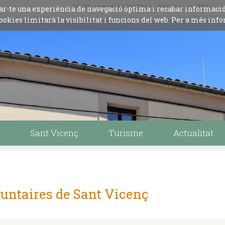
ZOOM: Amplieu amb CTRL+ / Reduïu amb CTRL-
iliar-te una experiència de navegació òptima i recabar informaci
ookies limitarà la visibilitat i funcions del web. Per a més info
Sant Vicenç
Turisme
Actualitat
untaires de Sant Vicenç