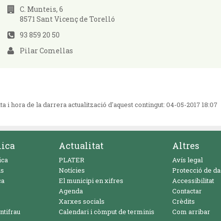
C. Munteis, 6
8571 Sant Vicenç de Torelló
93 859 20 50
Pilar Comellas
ta i hora de la darrera actualització d'aquest contingut:
04-05-2017 18:07
nica
Actualitat
Altres
ica
PLATER
Avís legal
ls
Notícies
Protecció de d
ca
El municipi en xifres
Accessibilitat
Agenda
Contactar
Xarxes socials
Crèdits
ntifrau
Calendari i còmput de terminis
Com arribar