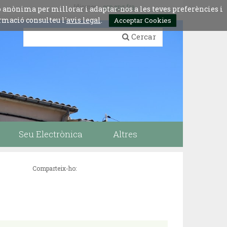
Idiomes:
esp
eng
fra
ó anònima per millorar i adaptar-nos a les teves preferències i
rmació consulteu l´
avis legal
.
Acceptar Cookies
Cercar
Seu Electrònica
Altres
Comparteix-ho: