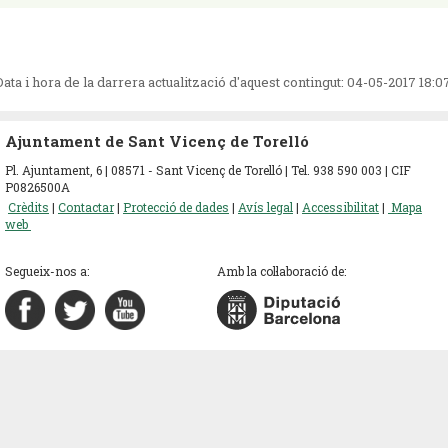
Data i hora de la darrera actualització d'aquest contingut:
04-05-2017 18:0
Ajuntament de Sant Vicenç de Torelló
Pl. Ajuntament, 6 | 08571 - Sant Vicenç de Torelló | Tel. 938 590 003 | CIF
P0826500A
Crèdits
|
Contactar
|
Protecció de dades
|
Avís legal
|
Accessibilitat
|
Mapa
web
Segueix-nos a:
Amb la col·laboració de: