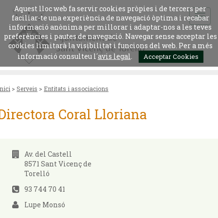
Aquest lloc web fa servir cookies pròpies i de tercers per
faciliar-te una experiència de navegació òptima i recabar
informació anònima per millorar i adaptar-nos a les teves
preferències i pautes de navegació. Navegar sense acceptar les
cookies limitarà la visibilitat i funcions del web. Per a més
informació consulteu l´
avis legal
.
Acceptar Cookies
Inici
>
Serveis
>
Entitats i associacions
Directora Coral Lloriana
Av. del Castell
8571 Sant Vicenç de
Torelló
93 744 70 41
Lupe Monsó