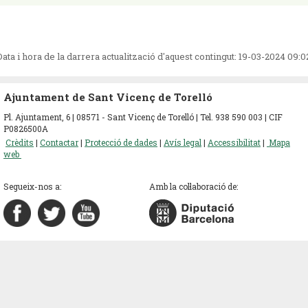
Data i hora de la darrera actualització d'aquest contingut:
19-03-2024 09:0
Ajuntament de Sant Vicenç de Torelló
Pl. Ajuntament, 6 | 08571 - Sant Vicenç de Torelló | Tel. 938 590 003 | CIF
P0826500A
Crèdits
|
Contactar
|
Protecció de dades
|
Avís legal
|
Accessibilitat
|
Mapa
web
Segueix-nos a:
Amb la col·laboració de: