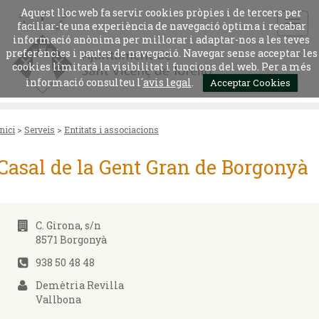
Aquest lloc web fa servir cookies pròpies i de tercers per
faciliar-te una experiència de navegació òptima i recabar
informació anònima per millorar i adaptar-nos a les teves
preferències i pautes de navegació. Navegar sense acceptar les
cookies limitarà la visibilitat i funcions del web. Per a més
informació consulteu l´
avis legal
.
Acceptar Cookies
Inici
>
Serveis
>
Entitats i associacions
Casal de la Gent Gran de Borgonyà
C. Girona, s/n
8571 Borgonyà
938 50 48 48
Demètria Revilla
Vallbona