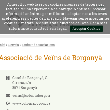
Aquest lloc web fa servir cookies pròpies i de tercers per
faciliar-te una experiència de navegació òptima i recabar
informació anònima per millorar i adaptar-nos a les teves
preferències i pautes de navegació. Navegar sense acceptar les
cookies limitarà la visibilitat i funcions del web. Per a més
informació consulteu l´
avis legal
.
Acceptar Cookies
Inici
>
Serveis
>
Entitats i associacions
Associació de Veïns de Borgonyà
Casal de Borgonyà, C.
Girona, s/n
8571 Borgonyà
veins@coloniaborgonya.cat
www.coloniaborgonya.cat