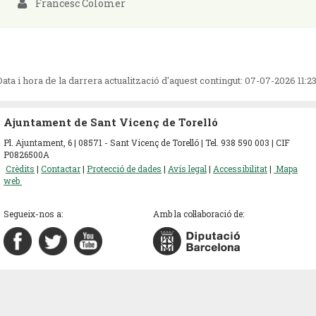
Francesc Colomer
Data i hora de la darrera actualització d'aquest contingut:
07-07-2026 11:2
Ajuntament de Sant Vicenç de Torelló
Pl. Ajuntament, 6 | 08571 - Sant Vicenç de Torelló | Tel. 938 590 003 | CIF
P0826500A
Crèdits
|
Contactar
|
Protecció de dades
|
Avís legal
|
Accessibilitat
|
Mapa
web
Segueix-nos a:
Amb la col·laboració de: