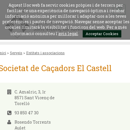
Aquest lloc web fa servir cookies pròpies i de tercers per
faciliar-te una experiència de navegació òptima i recabar
informació anònima per millorar i adaptar-nos a les teves
preferències i pautes de navegació. Navegar sense acceptar les
cookies limitarà la visibilitat i funcions del web. Per a més
informació consulteu l´
avis legal
.
Acceptar Cookies
Inici
>
Serveis
>
Entitats i associacions
Societat de Caçadors El Castell
C. Amalric, 3, 1r
8571 Sant Vicenç de
Torelló
93 850 47 30
Rosendo Torrents
Aulet