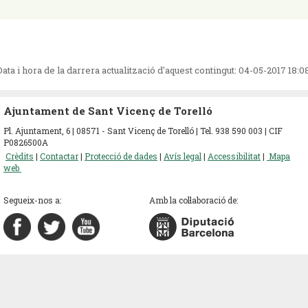
Data i hora de la darrera actualització d'aquest contingut:
04-05-2017 18:0
Ajuntament de Sant Vicenç de Torelló
Pl. Ajuntament, 6 | 08571 - Sant Vicenç de Torelló | Tel. 938 590 003 | CIF
P0826500A
Crèdits
|
Contactar
|
Protecció de dades
|
Avís legal
|
Accessibilitat
|
Mapa
web
Segueix-nos a:
Amb la col·laboració de: