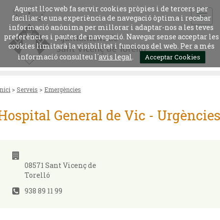
Aquest lloc web fa servir cookies pròpies i de tercers per
faciliar-te una experiència de navegació òptima i recabar
informació anònima per millorar i adaptar-nos a les teves
preferències i pautes de navegació. Navegar sense acceptar les
cookies limitarà la visibilitat i funcions del web. Per a més
informació consulteu l´
avis legal
.
Acceptar Cookies
Inici
>
Serveis
>
Emergències
Hospital General de Vic - Urgèncie
08571 Sant Vicenç de
Torelló
938 89 11 99