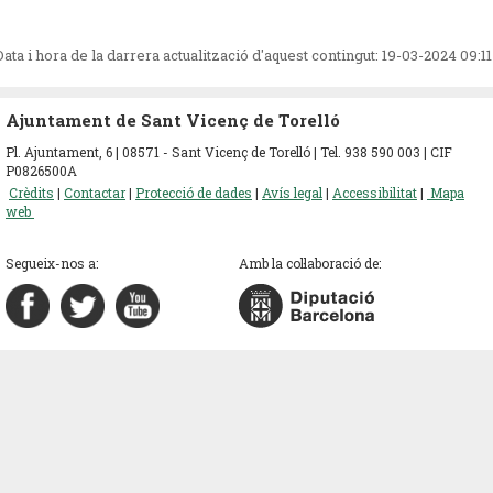
Data i hora de la darrera actualització d'aquest contingut:
19-03-2024 09:11
Ajuntament de Sant Vicenç de Torelló
Pl. Ajuntament, 6 | 08571 - Sant Vicenç de Torelló | Tel. 938 590 003 | CIF
P0826500A
Crèdits
|
Contactar
|
Protecció de dades
|
Avís legal
|
Accessibilitat
|
Mapa
web
Segueix-nos a:
Amb la col·laboració de: