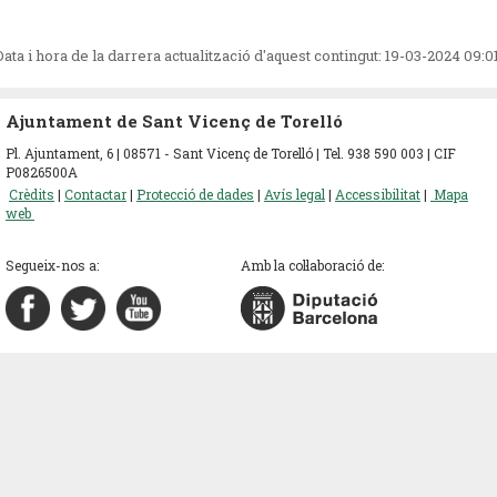
Data i hora de la darrera actualització d'aquest contingut:
19-03-2024 09:0
Ajuntament de Sant Vicenç de Torelló
Pl. Ajuntament, 6 | 08571 - Sant Vicenç de Torelló | Tel. 938 590 003 | CIF
P0826500A
Crèdits
|
Contactar
|
Protecció de dades
|
Avís legal
|
Accessibilitat
|
Mapa
web
Segueix-nos a:
Amb la col·laboració de: