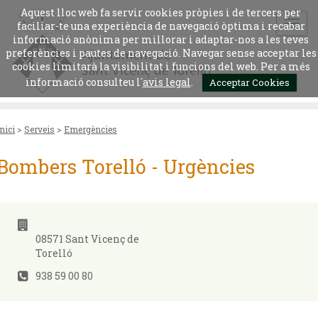
Aquest lloc web fa servir cookies pròpies i de tercers per
faciliar-te una experiència de navegació òptima i recabar
informació anònima per millorar i adaptar-nos a les teves
preferències i pautes de navegació. Navegar sense acceptar les
cookies limitarà la visibilitat i funcions del web. Per a més
informació consulteu l´
avis legal
.
Acceptar Cookies
Inici
>
Serveis
>
Emergències
Bombers Torelló - Urgències
08571 Sant Vicenç de
Torelló
938 59 00 80