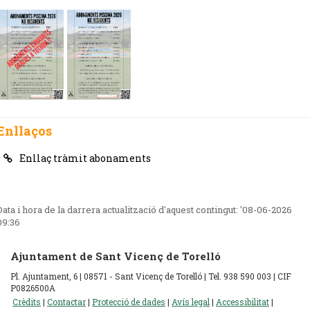
Enllaços
Enllaç tràmit abonaments
Data i hora de la darrera actualització d'aquest contingut:
'08-06-2026
09:36
Ajuntament de Sant Vicenç de Torelló
Pl. Ajuntament, 6 | 08571 - Sant Vicenç de Torelló | Tel. 938 590 003 | CIF
P0826500A
Crèdits
|
Contactar
|
Protecció de dades
|
Avís legal
|
Accessibilitat
|