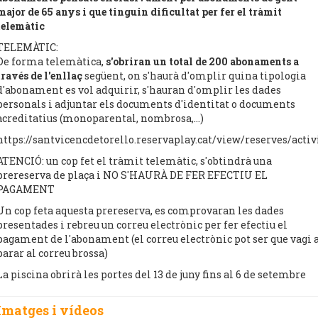
major de 65 anys i que tinguin dificultat per fer el tràmit
telemàtic
TELEMÀTIC:
De forma telemàtica,
s'obriran un total de 200 abonaments a
través de l'enllaç
següent, on s'haurà d'omplir quina tipologia
d'abonament es vol adquirir, s'hauran d'omplir les dades
personals i adjuntar els documents d'identitat o documents
acreditatius (monoparental, nombrosa,...)
https://santvicencdetorello.reservaplay.cat/view/reserves/acti
ATENCIÓ: un cop fet el tràmit telemàtic, s'obtindrà una
prereserva de plaça i NO S'HAURÀ DE FER EFECTIU EL
PAGAMENT
Un cop feta aquesta prereserva, es comprovaran les dades
presentades i rebreu un correu electrònic per fer efectiu el
pagament de l'abonament (el correu electrònic pot ser que vagi 
parar al correu brossa)
La piscina obrirà les portes del 13 de juny fins al 6 de setembre
Imatges i vídeos