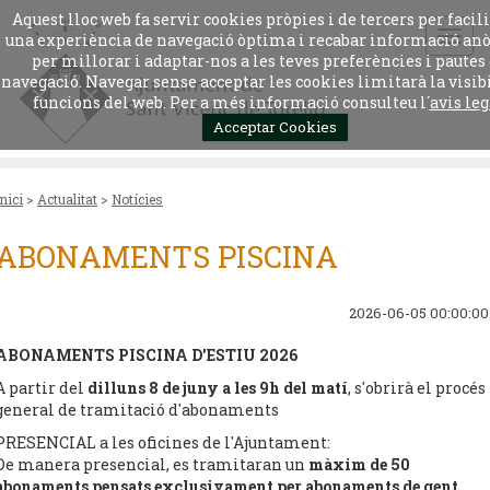
Aquest lloc web fa servir cookies pròpies i de tercers per facil
una experiència de navegació òptima i recabar informació a
per millorar i adaptar-nos a les teves preferències i pautes
navegació. Navegar sense acceptar les cookies limitarà la visibi
funcions del web. Per a més informació consulteu l´
avis leg
Acceptar Cookies
Inici
>
Actualitat
>
Notícies
ABONAMENTS PISCINA
2026-06-05 00:00:00
ABONAMENTS PISCINA D'ESTIU 2026
A partir del
dilluns 8 de juny a les 9h del matí
, s'obrirà el procés
general de tramitació d'abonaments
PRESENCIAL a les oficines de l'Ajuntament:
De manera presencial, es tramitaran un
màxim de 50
abonaments pensats exclusivament per abonaments de gent