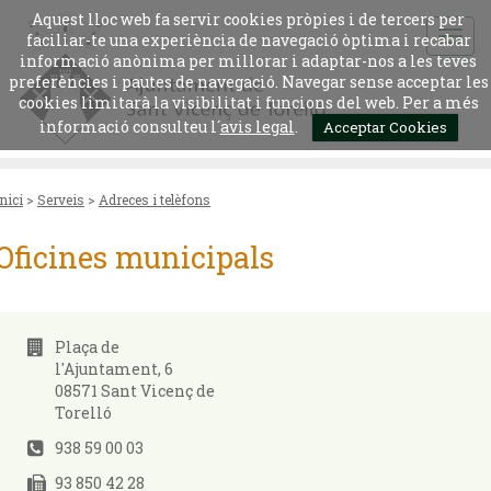
Aquest lloc web fa servir cookies pròpies i de tercers per
faciliar-te una experiència de navegació òptima i recabar
informació anònima per millorar i adaptar-nos a les teves
preferències i pautes de navegació. Navegar sense acceptar les
cookies limitarà la visibilitat i funcions del web. Per a més
informació consulteu l´
avis legal
.
Acceptar Cookies
Inici
>
Serveis
>
Adreces i telèfons
Oficines municipals
Plaça de
l'Ajuntament, 6
08571 Sant Vicenç de
Torelló
938 59 00 03
93 850 42 28