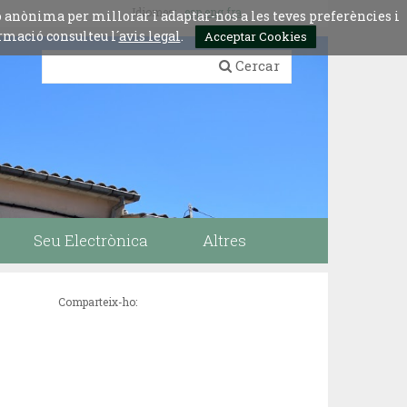
Idiomes:
esp
eng
fra
ó anònima per millorar i adaptar-nos a les teves preferències i
rmació consulteu l´
avis legal
.
Acceptar Cookies
Cercar
Seu Electrònica
Altres
Comparteix-ho: