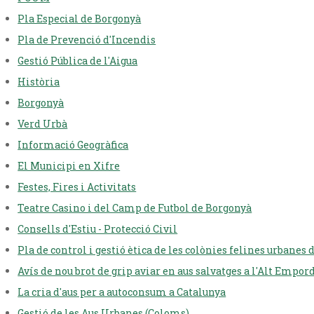
Pla Especial de Borgonyà
Pla de Prevenció d'Incendis
Gestió Pública de l'Aigua
Història
Borgonyà
Verd Urbà
Informació Geogràfica
El Municipi en Xifre
Festes, Fires i Activitats
Teatre Casino i del Camp de Futbol de Borgonyà
Consells d'Estiu - Protecció Civil
Pla de control i gestió ètica de les colònies felines urbanes
Avís de nou brot de grip aviar en aus salvatges a l'Alt Empor
La cria d'aus per a autoconsum a Catalunya
Gestió de les Aus Urbanes (Coloms)