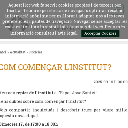
Aquest lloc web fa servir cookies pròpies i de tercers per
faciliar-te una experiència de navegació òptima i recabar
informació anònima per millorar i adaptar-nos a les teves
preferències i pautes de navegació. Navegar sense acceptar les
cookies limitarà la visibilitat i funcions del web. Per a més
informació consulteu l´
avis legal
.
Acceptar Cookies
Inici
>
Actualitat
>
Notícies
COM COMENÇAR L'INSTITUT?
2025-09-16 11:00:00
Xerrada
reptes de l'institut
a l’Espai Jove Santvi!
Tens dubtes sobre com començar l'institut?
Vols compartir inquietuds i descobrir trucs per viure millo
aquesta nova etapa?
Dimecres 17, de 17:00 a 18:30h