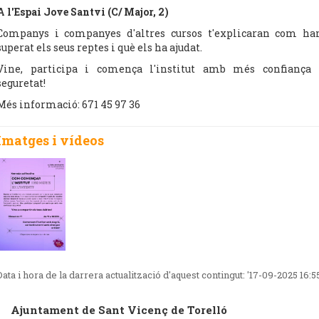
A l'Espai Jove Santvi (C/ Major, 2)
Companys i companyes d'altres cursos t'explicaran com ha
superat els seus reptes i què els ha ajudat.
Vine, participa i comença l'institut amb més confiança 
seguretat!
Més informació: 671 45 97 36
Imatges i vídeos
Data i hora de la darrera actualització d'aquest contingut:
'17-09-2025 16:5
Ajuntament de Sant Vicenç de Torelló