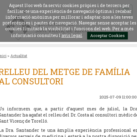
Aquest lloc web fa servir cookies pròpies i de tercers per
faciliar-te una experiència de navegació òptima i recabar
informació anònima per millorar i adaptar-nos a les teves
preferències i pautes de navegació. Navegar sense acceptar les
cookies limitarà la visibilitat i funcions del web. Per a més
informació consulteu l´
avis legal
.
Acceptar Cookies
Inici
>
Actualitat
RELLEU DEL METGE DE FAMÍLIA
AL CONSULTORI
2025-07-09 11:00:00
Us informem que, a partir d’aquest mes de juliol, la Dra
Santander ha agafat el relleu del Dr. Costa al consultori mèdic d
Sant Vicenç de Torelló.
La Dra. Santander te una àmplia experiència professional e
diversos serveis de medicina i estarà a la nostra disposició pe