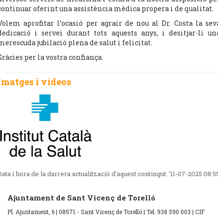
continuar oferint una assistència mèdica propera i de qualitat.
Volem aprofitar l’ocasió per agrair de nou al Dr. Costa la sev
dedicació i servei durant tots aquests anys, i desitjar-li un
merescuda jubilació plena de salut i felicitat.
Gràcies per la vostra confiança.
Imatges i vídeos
Data i hora de la darrera actualització d'aquest contingut:
'11-07-2025 08:5
Ajuntament de Sant Vicenç de Torelló
Pl. Ajuntament, 6 | 08571 - Sant Vicenç de Torelló | Tel. 938 590 003 | CIF