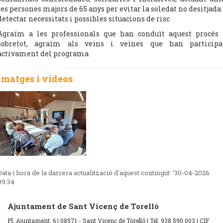
les persones majors de 65 anys per evitar la soledat no desitjada 
detectar necessitats i possibles situacions de risc
Agraïm a les professionals que han conduït aquest procés 
sobretot, agraïm als veïns i veïnes que han participa
activament del programa
Imatges i vídeos
Data i hora de la darrera actualització d'aquest contingut:
'30-04-2026
09:34
Ajuntament de Sant Vicenç de Torelló
Pl. Ajuntament, 6 | 08571 - Sant Vicenç de Torelló | Tel. 938 590 003 | CIF