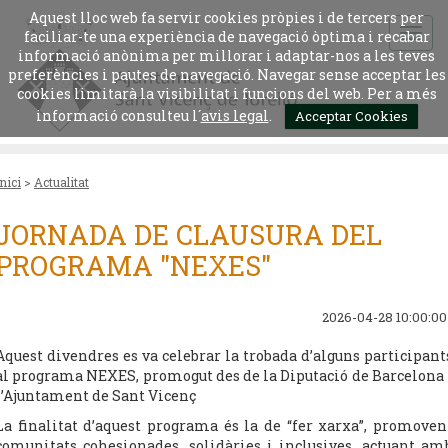
Aquest lloc web fa servir cookies pròpies i de tercers per
faciliar-te una experiència de navegació òptima i recabar
informació anònima per millorar i adaptar-nos a les teves
preferències i pautes de navegació. Navegar sense acceptar les
cookies limitarà la visibilitat i funcions del web. Per a més
informació consulteu l´
avis legal
.
Acceptar Cookies
Inici
>
Actualitat
JORNADA DE CLAUSURA DEL
PROGRAMA "NEXES"
2026-04-28 10:00:00
Aquest divendres es va celebrar la trobada d’alguns participant
al programa NEXES, promogut des de la Diputació de Barcelona 
l’Ajuntament de Sant Vicenç
La finalitat d’aquest programa és la de “fer xarxa”, promoven
comunitats cohesionades, solidàries i inclusives, actuant am