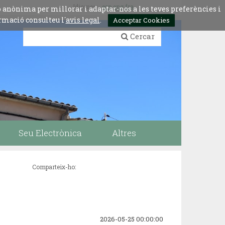
Idiomes:
esp
eng
fra
ó anònima per millorar i adaptar-nos a les teves preferències i
rmació consulteu l´
avis legal
.
Acceptar Cookies
Cercar
Seu Electrònica
Altres
Comparteix-ho:
2026-05-25 00:00:00