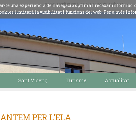
ZOOM: Amplieu amb CTRL+ / Reduïu amb CTRL-
iliar-te una experiència de navegació òptima i recabar informaci
ookies limitarà la visibilitat i funcions del web. Per a més info
Sant Vicenç
Turisme
Actualitat
CANTEM PER L'ELA