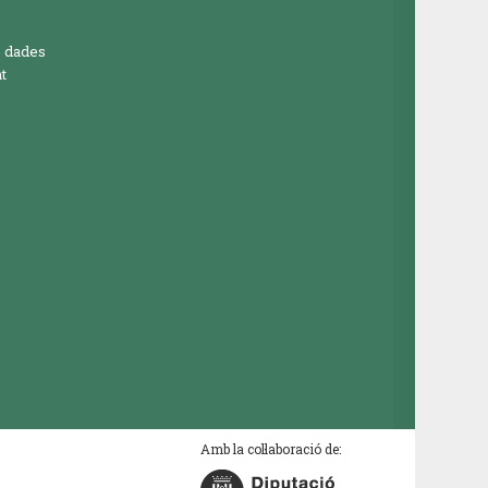
e dades
t
Amb la col·laboració de: