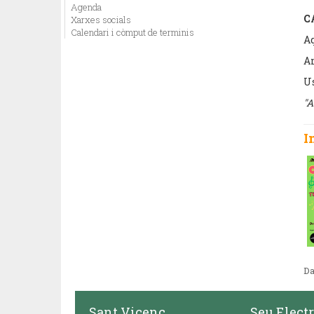
Agenda
C
Xarxes socials
Calendari i còmput de terminis
Aq
Am
Us
"A
I
Da
Sant Vicenç
Seu Elect