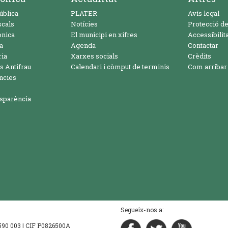
ública
PLATER
Avís legal
scals
Notícies
Protecció d
ònica
El municipi en xifres
Accessibilita
a
Agenda
Contactar
ria
Xarxes socials
Crèdits
s Antifrau
Calendari i còmput de terminis
Com arribar
ncies
nsparència
Segueix-nos a:
8 590 003 | CIF P0826500A