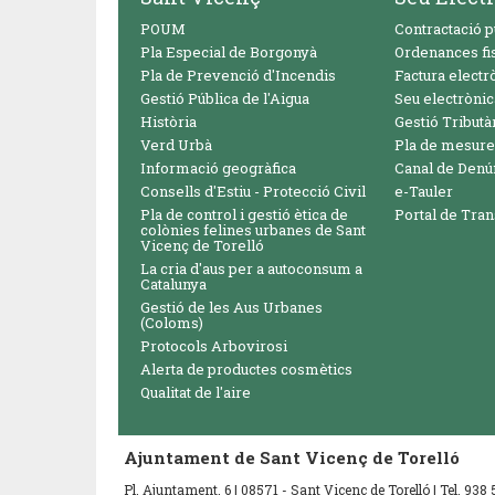
POUM
Contractació p
Pla Especial de Borgonyà
Ordenances fi
Pla de Prevenció d'Incendis
Factura electr
Gestió Pública de l'Aigua
Seu electrònic
Història
Gestió Tributà
Verd Urbà
Pla de mesure
Informació geogràfica
Canal de Denú
Consells d'Estiu - Protecció Civil
e-Tauler
Pla de control i gestió ètica de
Portal de Tra
colònies felines urbanes de Sant
Vicenç de Torelló
La cria d'aus per a autoconsum a
Catalunya
Gestió de les Aus Urbanes
(Coloms)
Protocols Arbovirosi
Alerta de productes cosmètics
Qualitat de l'aire
Ajuntament de Sant Vicenç de Torelló
Pl. Ajuntament, 6 | 08571 - Sant Vicenç de Torelló | Tel. 93