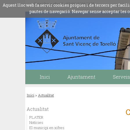
Data i hora oficials: 07/08/2026
23:15
Aquest lloc web fa servir cookies pròpies i de tercers per fac
pautes de navegació. Navegar sense acceptar les c
Inici
Ajuntament
Serveis
Inici
>
Actualitat
Actualitat
PLATER
Notícies
El municipi en xifres